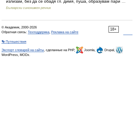
излизам, без да се обадя гл. димя, пуша, образувам пари …
Български синонимен речник
© Академик, 2000-2026
18+
Обратная связь:
Техподдержка
,
Реклама на сайте
👣 Путешествия
Экспорт словарей на сайты
, сделанные на PHP,
Joomla,
Drupal,
WordPress, MODx.