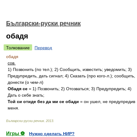
Български-руски речник
обадя
Толкование
Перевод
обадя
сов.
1) Позвонить (по тел.); 2) Сообщить, известить; уведомить; 3)
Предупредить, дать сигнал; 4) Сказать (про кого-л.); сообщить,
донести (о чем-л)
Обадя се
= 1) Позвонить; 2) Отозваться; 3) Предупредить; 4)
Дать о себе знать;
Той си отиде без да ми се обади
= он ушел, не предупредив
меня.
Български-руски речник
.
2013
.
Игры ⚽
Нужно сделать НИР?