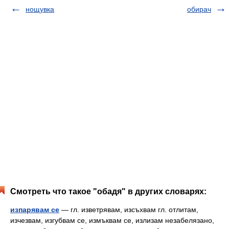
нощувка
обирач
Смотреть что такое "обадя" в других словарях:
изпарявам се
— гл. изветрявам, изсъхвам гл. отлитам,
изчезвам, изгубвам се, измъквам се, излизам незабелязано,